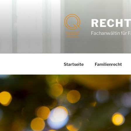
Zum
Inhalt
springen
RECHT
Fachanwältin für F
Startseite
Familienrecht