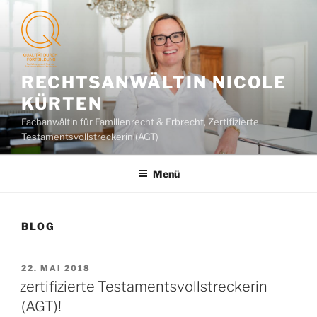
Zum
Inhalt
springen
RECHTSANWÄLTIN NICOLE
KÜRTEN
Fachanwältin für Familienrecht & Erbrecht, Zertifizierte
Testamentsvollstreckerin (AGT)
Menü
BLOG
VERÖFFENTLICHT
22. MAI 2018
AM
zertifizierte Testamentsvollstreckerin
(AGT)!